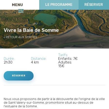
MENU
LE PROGRAMME
RÉSERVER
Vivre la Baie de Somme
RETOUR AUX SORTIES
Tarifs:
Durée:
Distance:
Enfants: 7€
2h30
4 km
Adultes:
15€
RÉSERVER
Nous vous proposons de partir à la découverte de l'origine de la ville
de Saint Valery-sur-Somme, promontoire situé au-dessus de
l'estuaire de la Somme.