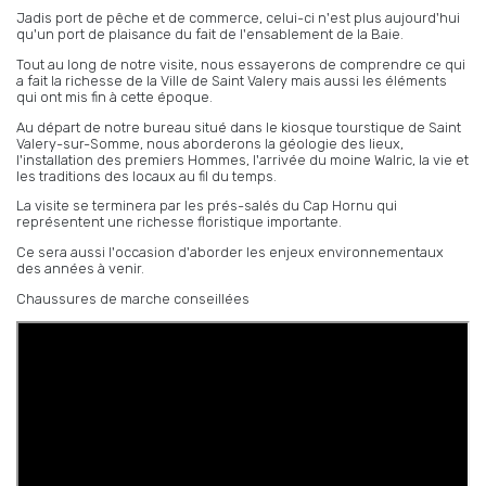
Jadis port de pêche et de commerce, celui-ci n'est plus aujourd'hui
qu'un port de plaisance du fait de l'ensablement de la Baie.
Tout au long de notre visite, nous essayerons de comprendre ce qui
a fait la richesse de la Ville de Saint Valery mais aussi les éléments
qui ont mis fin à cette époque.
Au départ de notre bureau situé dans le kiosque tourstique de Saint
Valery-sur-Somme, nous aborderons la géologie des lieux,
l'installation des premiers Hommes, l'arrivée du moine Walric, la vie et
les traditions des locaux au fil du temps.
La visite se terminera par les prés-salés du Cap Hornu qui
représentent une richesse floristique importante.
Ce sera aussi l'occasion d'aborder les enjeux environnementaux
des années à venir.
Chaussures de marche conseillées