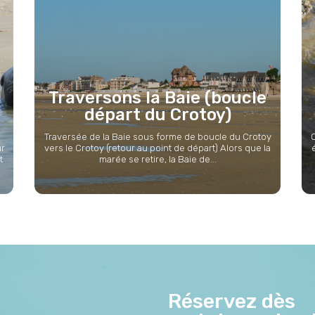
Traversons la Baie (boucle
départ du Crotoy)
Traversée de la Baie sous forme de boucle du Crotoy
ur
vers le Crotoy (retour au point de départ) Alors que la
t
marée se retire, la Baie de...
Réservez dès