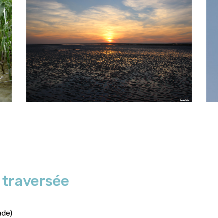
 traversée
ade)